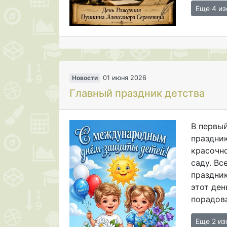
Еще 4 и
Новости
01 июня 2026
Главный праздник детства
В первы
праздник
красочн
саду. Вс
праздник
этот ден
порадова
Еще 2 и