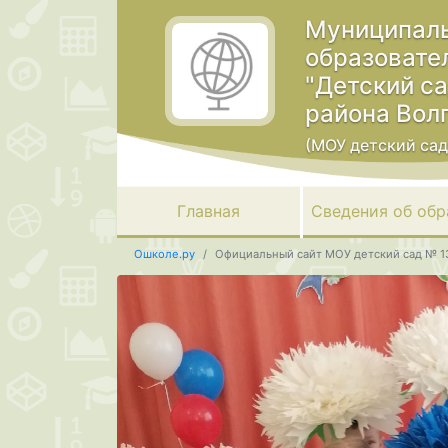
Муниципаль
образовате
"Детский с
района Вол
(МОУ детский сад
Главная
Сведения об обр
Ошколе.ру
Официальный сайт МОУ детский сад № 1