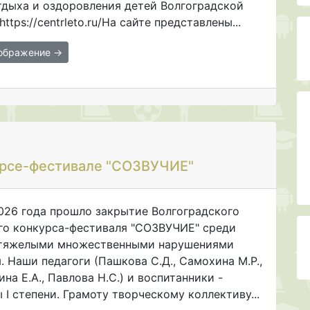
тдыха и оздоровления детей Волгоградской
https://centrleto.ru/На сайте представлены...
зображение →
урсе-фестивале "СОЗВУЧИЕ"
026 года прошло закрытие Волгоградского
го конкурса-фестиваля "СОЗВУЧИЕ" среди
 тяжелыми множественными нарушениями
. Наши педагоги (Пашкова С.Д., Самохина М.Р.,
на Е.А., Павлова Н.С.) и воспитанники -
 I степени. Грамоту творческому коллективу...