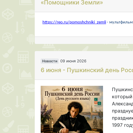
«Помощники Земли»
https://reo.ru/pomoshchniki_zemli
- мультфиль
Новости
09 июня 2026
6 июня - Пушкинский день Рос
Пушкинс
который
Александ
праздну
праздни
1997 году