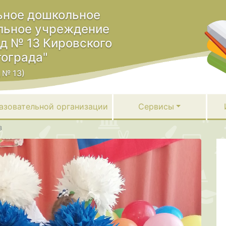
ное дошкольное
льное учреждение
ад № 13 Кировского
гограда"
 № 13)
азовательной организации
Сервисы
3