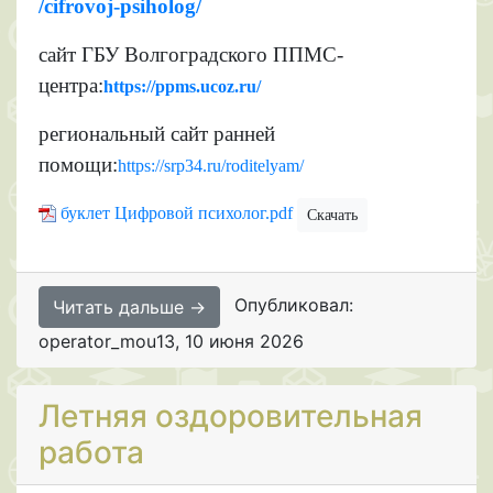
/cifrovoj-psiholog/
сайт ГБУ Волгоградского ППМС-
центра:
https://ppms.ucoz.ru/
региональный сайт ранней
помощи:
https://srp34.ru/roditelyam/
буклет Цифровой психолог.pdf
Скачать
Опубликовал:
Читать дальше →
operator_mou13
,
10 июня 2026
Летняя оздоровительная
работа