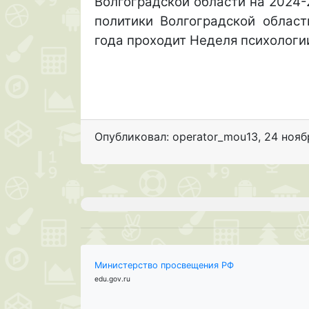
Волгоградской области на 2024
политики Волгоградской обла
года
проходит Неделя психологи
Опубликовал: operator_mou13
,
24 нояб
Министерство просвещения РФ
edu.gov.ru