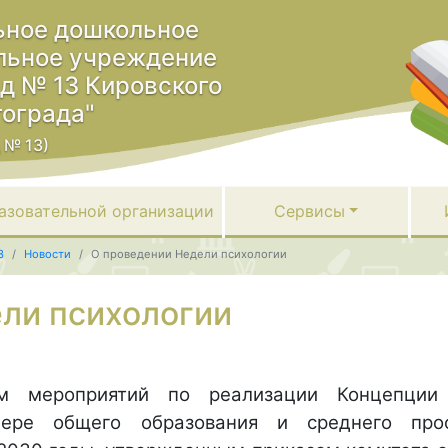
ное дошкольное
льное учреждение
ад № 13 Кировского
гограда"
 № 13)
азовательной организации
Сервисы
3
Новости
О проведении Недели психологии
ли психологии
м мероприятий по реализации Концепции 
ере общего образования и среднего проф