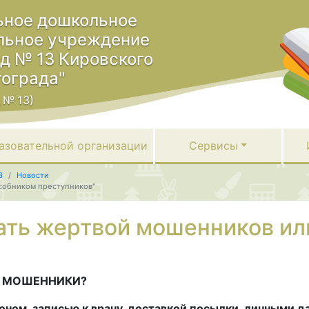
ное дошкольное
льное учреждение
ад № 13 Кировского
гограда"
 № 13)
азовательной организации
Сервисы
3
Новости
особником преступников"
тать жертвой мошенников и
Т МОШЕННИКИ?
оном, записью к врачу, доставкой посылки, личными 