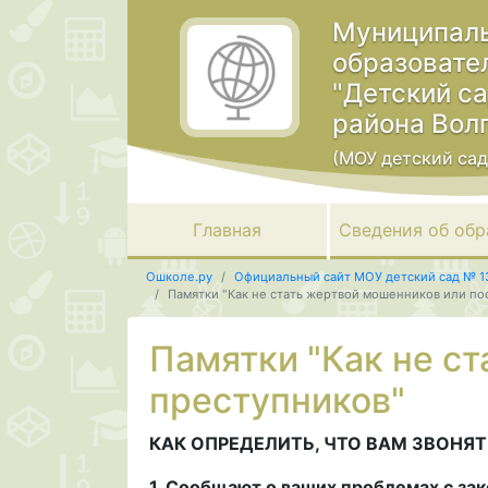
Муниципаль
образовате
"Детский с
района Вол
(МОУ детский сад
Главная
Сведения об обр
Ошколе.ру
Официальный сайт МОУ детский сад № 1
Памятки "Как не стать жертвой мошенников или п
Памятки "Как не с
преступников"
КАК ОПРЕДЕЛИТЬ, ЧТО ВАМ ЗВОНЯ
1. Сообщают о ваших проблемах с зак