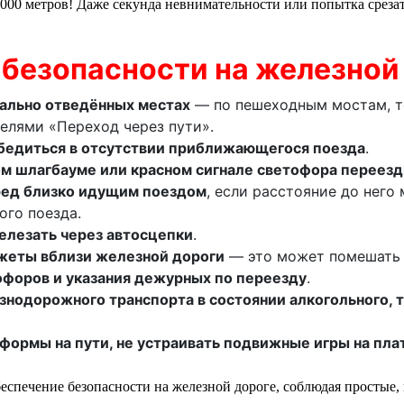
 1000 метров! Даже секунда невнимательности или попытка срез
безопасности на железной
иально отведённых местах
— по пешеходным мостам, 
телями «Переход через пути».
бедиться в отсутствии приближающегося поезда
.
ом шлагбауме или красном сигнале светофора переезд
ред близко идущим поездом
, если расстояние до него
ого поезда.
релезать через автосцепки
.
джеты вблизи железной дороги
— это может помешать 
офоров и указания дежурных по переезду
.
знодорожного транспорта в состоянии алкогольного, 
формы на пути, не устраивать подвижные игры на пла
беспечение безопасности на железной дороге, соблюдая простые,