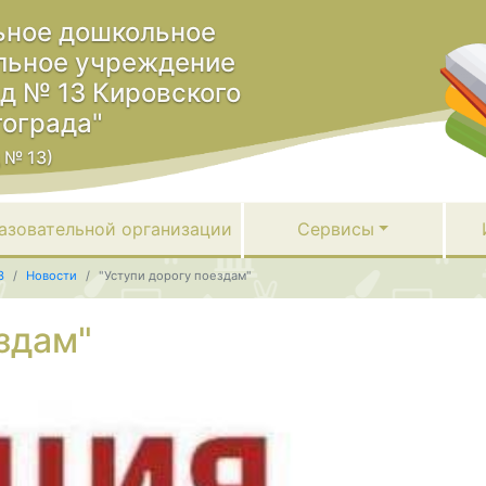
ное дошкольное
льное учреждение
ад № 13 Кировского
гограда"
 № 13)
азовательной организации
Сервисы
3
Новости
"Уступи дорогу поездам"
здам"