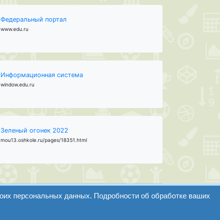
Федеральный портал
www.edu.ru
Информационная система
window.edu.ru
Зеленый огонек 2022
mou13.oshkole.ru/pages/18351.html
воих персональных данных. Подробности об обработке ваших
Найти