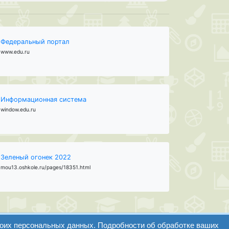
Федеральный портал
www.edu.ru
Информационная система
window.edu.ru
Зеленый огонек 2022
mou13.oshkole.ru/pages/18351.html
воих персональных данных. Подробности об обработке ваших