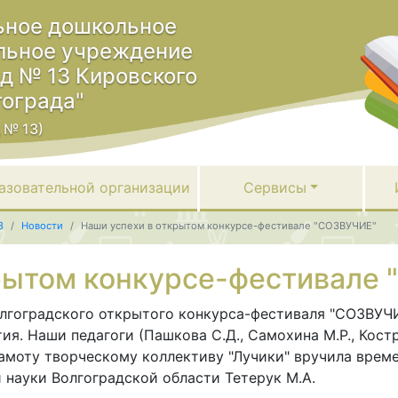
ное дошкольное
льное учреждение
ад № 13 Кировского
гограда"
 № 13)
азовательной организации
Сервисы
3
Новости
Наши успехи в открытом конкурсе-фестивале "СОЗВУЧИЕ"
рытом конкурсе-фестивале
олгоградского открытого конкурса-фестиваля "СОЗВУЧ
. Наши педагоги (Пашкова С.Д., Самохина М.Р., Костро
Грамоту творческому коллективу "Лучики" вручила вр
 науки Волгоградской области Тетерук М.А.